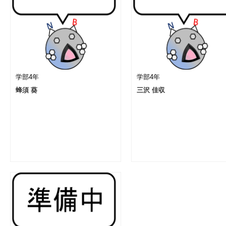
学部4年
学部4年
蜂須 葵
三沢 佳収