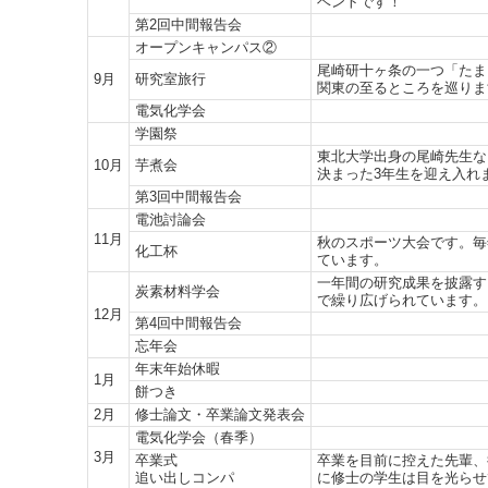
ベントです！
第2回中間報告会
オープンキャンパス②
尾崎研十ヶ条の一つ「たま
9月
研究室旅行
関東の至るところを巡りま
電気化学会
学園祭
東北大学出身の尾崎先生な
10月
芋煮会
決まった3年生を迎え入れ
第3回中間報告会
電池討論会
11月
秋のスポーツ大会です。毎
化工杯
ています。
一年間の研究成果を披露す
炭素材料学会
で繰り広げられています。
12月
第4回中間報告会
忘年会
年末年始休暇
1月
餅つき
2月
修士論文・卒業論文発表会
電気化学会（春季）
3月
卒業式
卒業を目前に控えた先輩、
追い出しコンパ
に修士の学生は目を光らせ