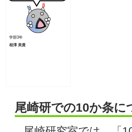
学部3年
相澤 美貴
尾崎研での10か条に
尾崎研究室では、「1