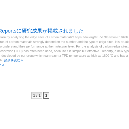
n Reportsに研究成果が掲載されました
arn by analyzing the edge sites of carbon materials? https://doi.org/10.7209/carbon.01040
res of carbon materials strongly depend on the number and the type of edge sites, it is crucia
to understand their performance at the molecular level. For the analysis of carbon edge sites
orption (TPD) has often been used, because it is simple but effective. Recently, a new ty
 developed by our group which can reach a TPD temperature as high as 1800 °C and has a 
th
...続きを読む »
クス
1 / 1
1