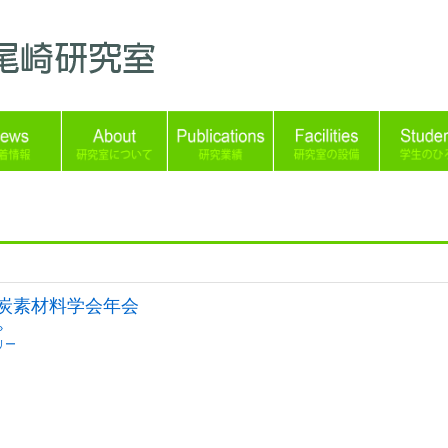
7 炭素材料学会年会
»
リー