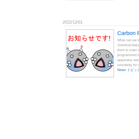
2022/12/01
Carbo
What can we le
chemical featu
them in order 
programmed des
apparatus was
sensitivity for 
News
トピッ