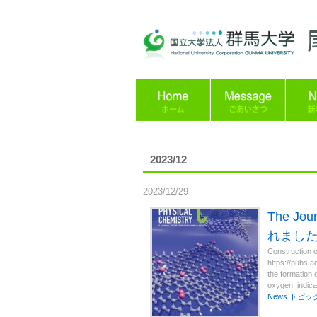
2023/12
2023/12/29
The Jo
れまし
Construction o
https://pubs.a
the formation 
oxygen, indicat
News
トピッ