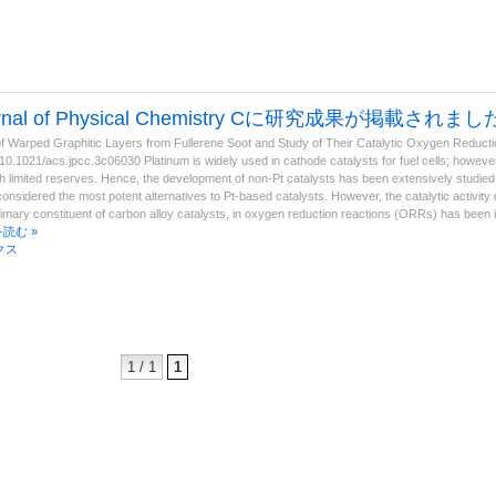
urnal of Physical Chemistry Cに研究成果が掲載されまし
f Warped Graphitic Layers from Fullerene Soot and Study of Their Catalytic Oxygen Reductio
g/10.1021/acs.jpcc.3c06030 Platinum is widely used in cathode catalysts for fuel cells; however,
h limited reserves. Hence, the development of non-Pt catalysts has been extensively studied
considered the most potent alternatives to Pt-based catalysts. However, the catalytic activity 
rimary constituent of carbon alloy catalysts, in oxygen reduction reactions (ORRs) has been in
を読む »
クス
1 / 1
1