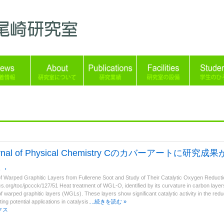
urnal of Physical Chemistry Cのカバーアートに研究
た．
f Warped Graphitic Layers from Fullerene Soot and Study of Their Catalytic Oxygen Reductio
cs.org/toc/jpccck/127/51 Heat treatment of WGL-O, identified by its curvature in carbon layers
of warped graphitic layers (WGLs). These layers show significant catalytic activity in the redu
ing potential applications in catalysis.
...続きを読む »
クス