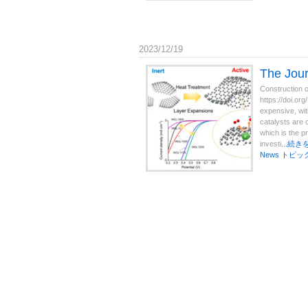
2023/12/19
The Jo
Construction o
https://doi.or
expensive, wit
catalysts are 
which is the p
investi
...続き
News
トピッ